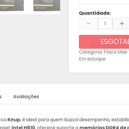
Quantidade:
ESGOTA
Categoria:
Placa Mae
Em estoque
s
Avaliações
rca
Knup
, é ideal para quem busca desempenho, estabil
ipset
Intel H610
, oferece suporte a
memórias DDR4 de 