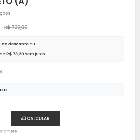
ETO (A)
ações
R$ 732,00
 de desconto
ou
 de
R$ 73,20
sem juros
l
azo
CALCULAR
r o frete