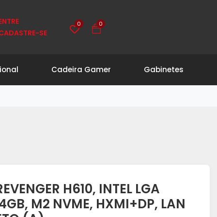
ENTRE
0
0
CADASTRE-SE
ional
Cadeira Gamer
Gabinetes
EVENGER H610, INTEL LGA
64GB, M2 NVME, HXMI+DP, LAN