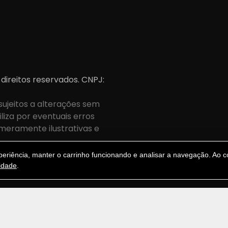
 direitos reservados. CNPJ:
sujeitos a alterações sem
iza por eventuais erros
meramente ilustrativas e
.
riência, manter o carrinho funcionando e analisar a navegação. Ao co
cidade
.