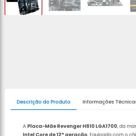
Descrição do Produto
Informações Técnica
A
Placa-Mãe Revenger H610 LGA1700
, da ma
Intel Core de 12ª geração
. Equipada com o ch