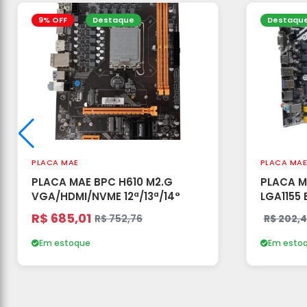
9% OFF
Destaque
Destaqu
PLACA MAE
PLACA MAE
PLACA MAE BPC H610 M2.G
PLACA M
VGA/HDMI/NVME 12ª/13ª/14°
LGA1155
R$ 685,01
R$ 752,76
R$ 202,
Em estoque
Em esto