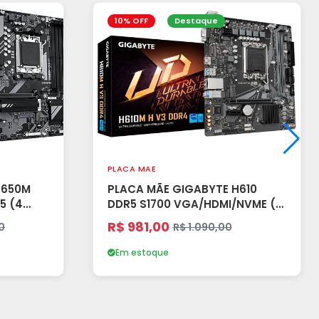
10% OFF
Destaque
PLACA MAE
B650M
PLACA MÃE GIGABYTE H610
5 (4
DDR5 S1700 VGA/HDMI/NVME (2
 (A)
SLOTS)
R$ 981,00
0
R$ 1.090,00
Em estoque