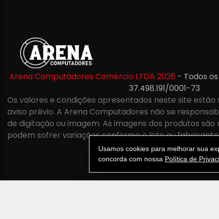
Arena Computadores Comércio LTDA 2026
- Todos os
37.498.191/0001-73
Os valores e condições apresentados neste site estão 
aviso prévio. A Arena Computadores não se responsabil
de digitação ou imagem. As imagens dos produtos são 
podem sofrer variações conforme o lote ou fabricante
Usamos cookies para melhorar sua expe
concorda com nossa
Política de Priva