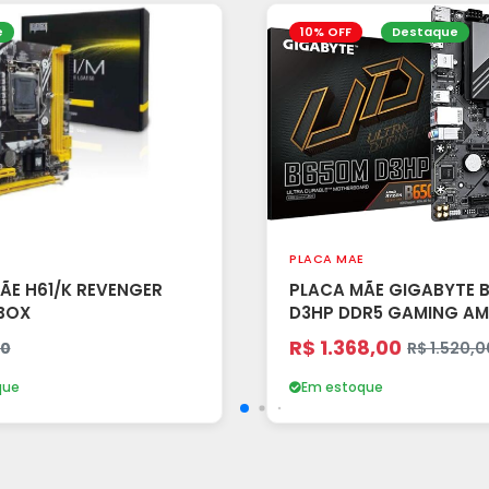
e
10% OFF
Destaque
PLACA MAE
ÃE H61/K REVENGER
PLACA MÃE GIGABYTE 
 BOX
D3HP DDR5 GAMING AM
SLOTS), M-ATX - PRETO
R$ 1.368,00
40
R$ 1.520,0
que
Em estoque