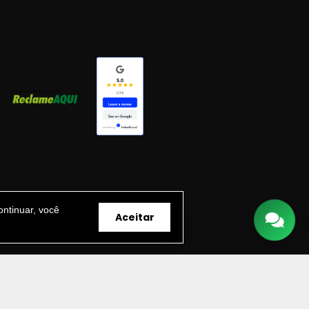
ntinuar, você
Aceitar