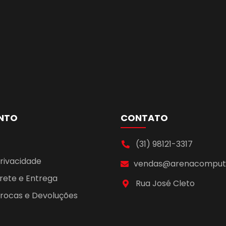
NTO
CONTATO
(31) 98121-3317
Privacidade
vendas@arenacomputa
Frete e Entrega
Rua José Cleto
 Trocas e Devoluções