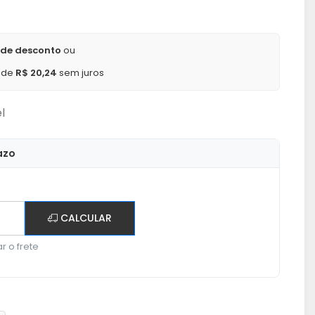
 de desconto
ou
x de
R$ 20,24
sem juros
l
azo
CALCULAR
r o frete