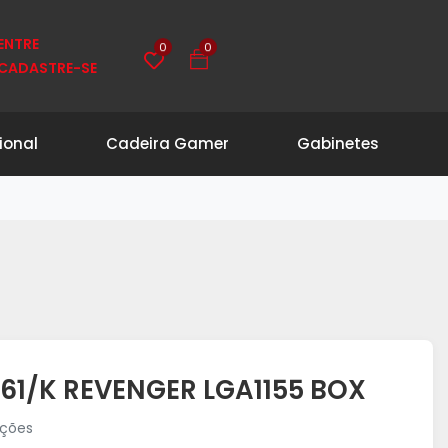
0
0
ENTRE
CADASTRE-SE
ional
Cadeira Gamer
Gabinetes
61/K REVENGER LGA1155 BOX
ações