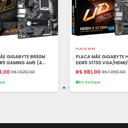
PLACA MAE
ÃE GIGABYTE B650M
PLACA MÃE GIGABYTE H
R5 GAMING AM5 (4
DDR5 S1700 VGA/HDMI/
 M-ATX - PRETO (A)
SLOTS)
8,00
R$ 981,00
R$ 1.520,00
R$ 1.090,00
que
Em estoque