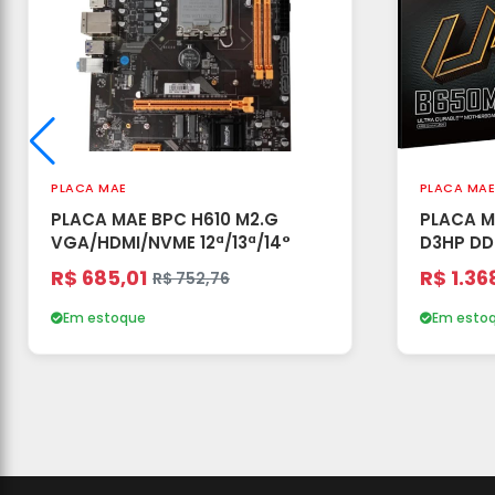
PLACA MAE
PLACA MAE
PLACA MAE BPC H610 M2.G
PLACA M
VGA/HDMI/NVME 12ª/13ª/14°
D3HP DD
SLOTS),
R$ 685,01
R$ 1.36
R$ 752,76
Em estoque
Em esto