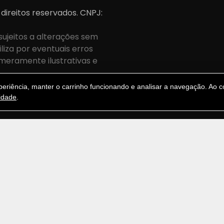
 direitos reservados. CNPJ:
sujeitos a alterações sem
iza por eventuais erros
meramente ilustrativas e
.
riência, manter o carrinho funcionando e analisar a navegação. Ao co
cidade
.