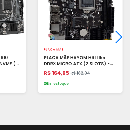
PLACA MAE
610
PLACA MÃE HAYOM H61 1155
NVME (2
DDR3 MICRO ATX (2 SLOTS) -
PRETO (A)
R$ 164,65
R$ 182,94
Em estoque