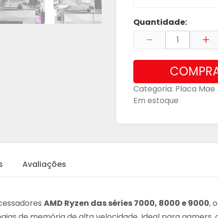
Quantidade:
COMPR
Categoria:
Placa Mae
Em estoque
s
Avaliações
ocessadores
AMD Ryzen das séries 7000, 8000 e 9000
, 
ias de memória de alta velocidade. Ideal para gamers, c