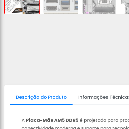
Descrição do Produto
Informações Técnica
A
Placa-Mãe AM5 DDR5
é projetada para pr
conectividade moderna e suporte para tecnolog