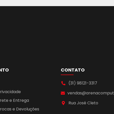
NTO
CONTATO
(31) 98121-3317
Privacidade
vendas@arenacomputa
Frete e Entrega
Rua José Cleto
 Trocas e Devoluções