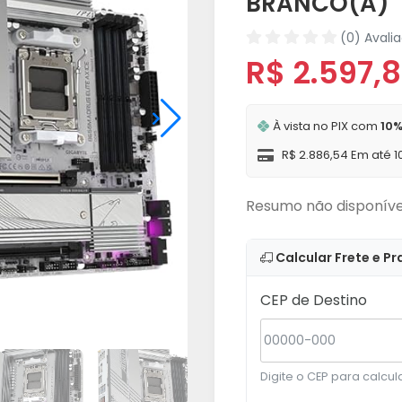
BRANCO(A)
(0) Avali
R$ 2.597,
À vista no PIX com
10%
R$ 2.886,54 Em até 1
Resumo não disponíve
Calcular Frete e Pr
CEP de Destino
Digite o CEP para calcula