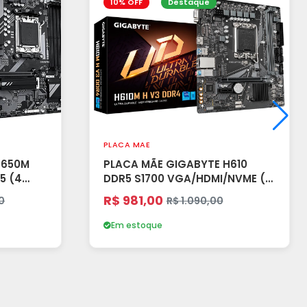
10% OFF
Destaque
PLACA MAE
B650M
PLACA MÃE GIGABYTE H610
5 (4
DDR5 S1700 VGA/HDMI/NVME (2
 (A)
SLOTS)
R$ 981,00
0
R$ 1.090,00
Em estoque