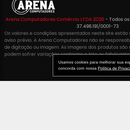
Arena Computadores Comércio LTDA 2026
- Todos os
37.498.191/0001-73
Os valores e condições apresentados neste site estão 
aviso prévio. A Arena Computadores não se responsabil
de digitação ou imagem. As imagens dos produtos são 
podem sofrer variações conforme o lote ou fabricante
Usamos cookies para melhorar sua expe
concorda com nossa
Política de Priva