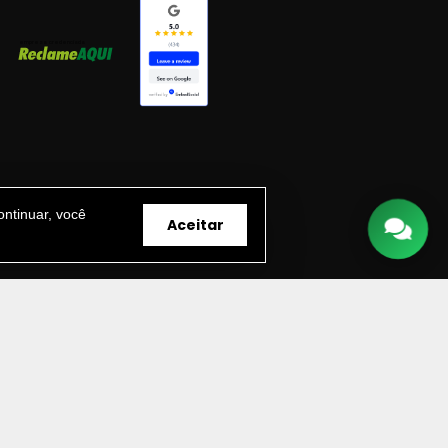
ntinuar, você
Aceitar