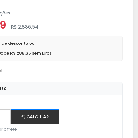
ações
89
R$ 2.886,54
 de desconto
ou
0x de
R$ 288,65
sem juros
l
azo
CALCULAR
r o frete