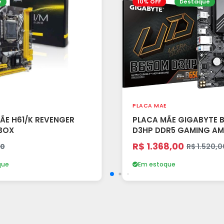
e
10% OFF
Destaque
PLACA MAE
ÃE H61/K REVENGER
PLACA MÃE GIGABYTE 
 BOX
D3HP DDR5 GAMING AM
SLOTS), M-ATX - PRETO
R$ 1.368,00
40
R$ 1.520,0
que
Em estoque