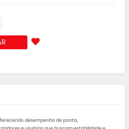
AR
oferecendo desempenho de ponta,
riadores e usuários que buscam estabilidade e