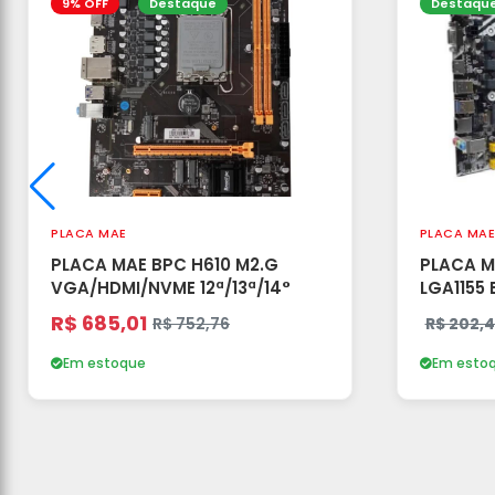
9% OFF
Destaque
Destaqu
PLACA MAE
PLACA MAE
PLACA MAE BPC H610 M2.G
PLACA M
VGA/HDMI/NVME 12ª/13ª/14°
LGA1155
R$ 685,01
R$ 752,76
R$ 202,
Em estoque
Em esto