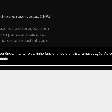
 direitos reservados. CNPJ:
sujeitos a alterações sem
iza por eventuais erros
meramente ilustrativas e
.
riência, manter o carrinho funcionando e analisar a navegação. Ao co
cidade
.