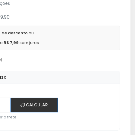
ações
9,90
 de desconto
ou
de
R$ 7,99
sem juros
l
azo
CALCULAR
r o frete