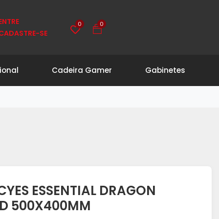
ENTRE
0
0
CADASTRE-SE
ional
Cadeira Gamer
Gabinetes
CYES ESSENTIAL DRAGON
ED 500X400MM