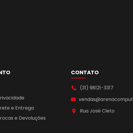
NTO
CONTATO
(31) 98121-3317
Privacidade
vendas@arenacomputa
Frete e Entrega
Rua José Cleto
 Trocas e Devoluções