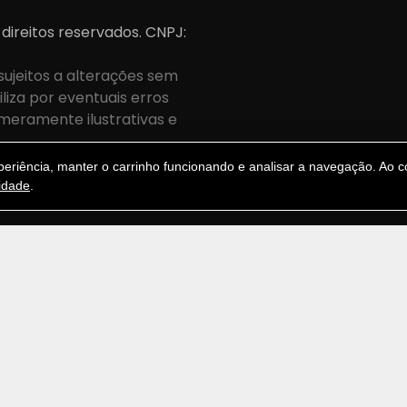
 direitos reservados. CNPJ:
sujeitos a alterações sem
iza por eventuais erros
meramente ilustrativas e
.
riência, manter o carrinho funcionando e analisar a navegação. Ao co
cidade
.