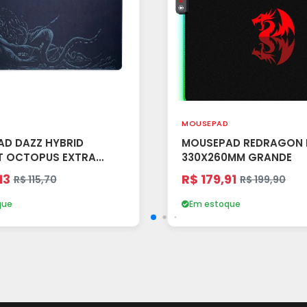
MOUSEPAD
D DAZZ HYBRID
MOUSEPAD REDRAGON 
T OCTOPUS EXTRA
330X260MM GRANDE
 900X400MM PRETO
13
R$ 179,91
R$ 115,70
R$ 199,90
que
Em estoque