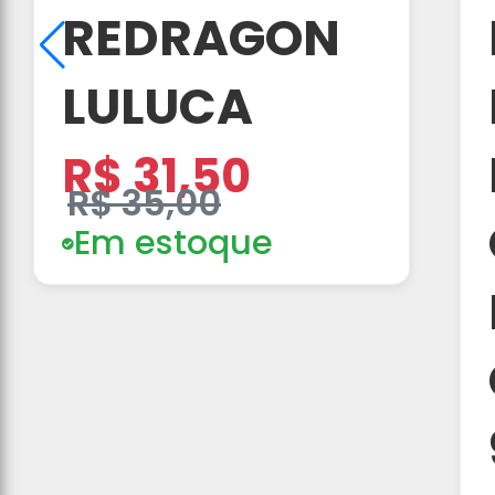
REDRAGON
LULUCA
R$ 31,50
R$ 35,00
Em estoque