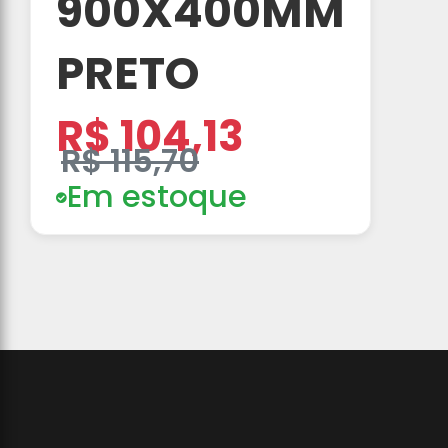
900X400MM
PRETO
R$ 104,13
R$ 115,70
Em estoque