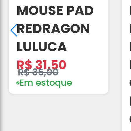
MOUSE PAD
REDRAGON
LULUCA
R$ 31,50
R$ 35,00
Em estoque