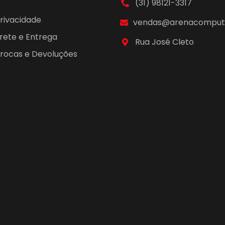
(31) 98121-3317
Privacidade
vendas@arenacomputa
Frete e Entrega
Rua José Cleto
 Trocas e Devoluções