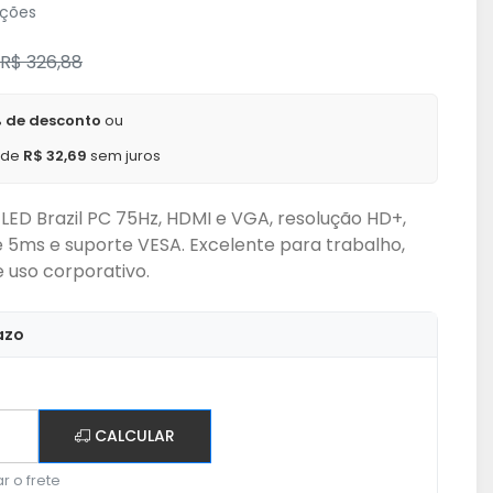
ações
R$ 326,88
 de desconto
ou
x de
R$ 32,69
sem juros
LED Brazil PC 75Hz, HDMI e VGA, resolução HD+,
 5ms e suporte VESA. Excelente para trabalho,
e uso corporativo.
azo
CALCULAR
r o frete