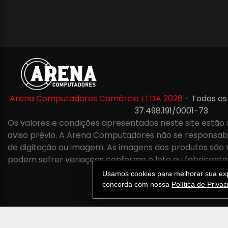
Arena Computadores Comércio LTDA 2026
- Todos os
37.498.191/0001-73
Os valores e condições apresentados neste site estão 
aviso prévio. A Arena Computadores não se responsabil
de digitação ou imagem. As imagens dos produtos são 
podem sofrer variações conforme o lote ou fabricante
Usamos cookies para melhorar sua expe
concorda com nossa
Política de Priva