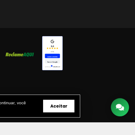
ntinuar, você
Aceitar