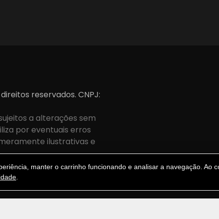
 direitos reservados. CNPJ:
sujeitos a alterações sem
iza por eventuais erros
meramente ilustrativas e
.
riência, manter o carrinho funcionando e analisar a navegação. Ao co
cidade
.