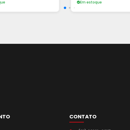
que
Em estoque
NTO
CONTATO