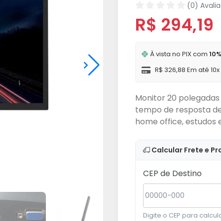
(0) Avali
R$ 294,19
À vista no PIX com
10%
R$ 326,88 Em até 10
Monitor 20 polegadas 
tempo de resposta de
home office, estudos 
Calcular Frete e Pr
CEP de Destino
Digite o CEP para calcula