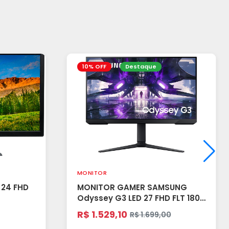
10% OFF
Destaque
MONITOR
 FHD
MONITOR GAMER SAMSUNG
Odyssey G3 LED 27 FHD FLT 180
HZ LS27DG30 - PRETO (A)
R$ 1.529,10
R$ 1.699,00