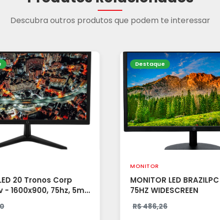
Descubra outros produtos que podem te interessar
e
Destaque
MONITOR
LED 20 Tronos Corp
MONITOR LED BRAZILPC 24
 - 1600x900, 75hz, 5ms
75HZ WIDESCREEN
ga - Preto
90
R$ 486,26