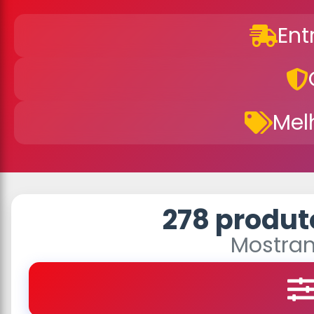
Ent
Mel
278 produt
Mostran