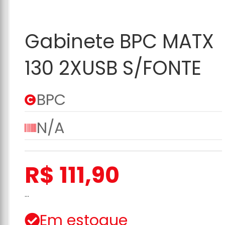
Adicionar ao
Gabinete BPC MATX
Carrinho
130 2XUSB S/FONTE
BPC
N/A
R$ 111,90
...
Em estoque