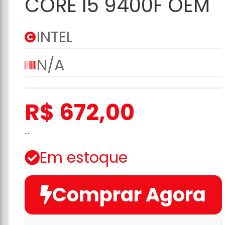
CORE I5 9400F OEM
INTEL
N/A
R$ 672,00
...
Em estoque
Comprar Agora