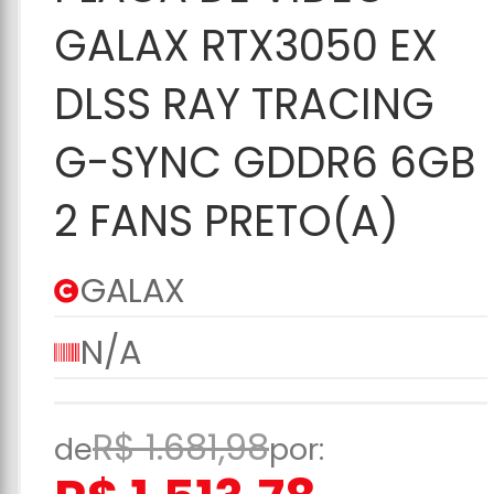
Carrinho
GALAX RTX3050 EX
DLSS RAY TRACING
G-SYNC GDDR6 6GB
2 FANS PRETO(A)
GALAX
N/A
R$ 1.681,98
de
por: