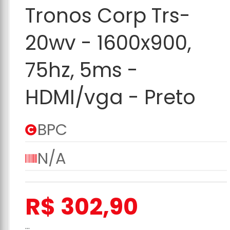
Carrinho
Tronos Corp Trs-
20wv - 1600x900,
75hz, 5ms -
HDMI/vga - Preto
BPC
N/A
R$ 302,90
...