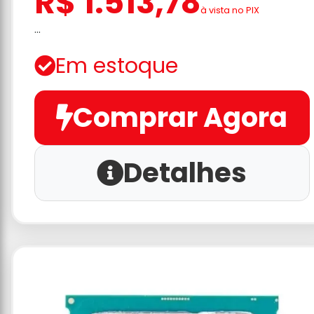
R$ 1.513,78
à vista no PIX
...
Em estoque
Comprar Agora
Detalhes