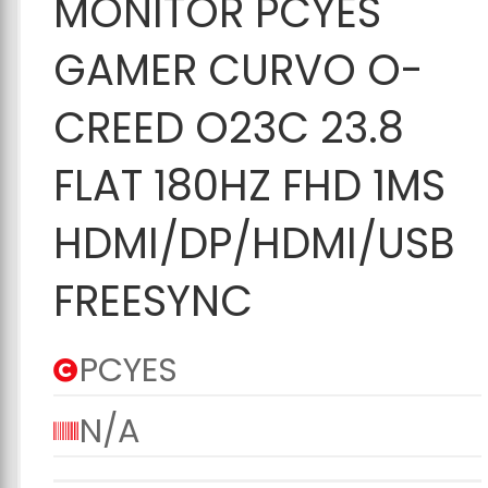
Adicionar ao
MONITOR PCYES
Carrinho
GAMER CURVO O-
CREED O23C 23.8
FLAT 180HZ FHD 1MS
HDMI/DP/HDMI/USB
FREESYNC
PCYES
N/A