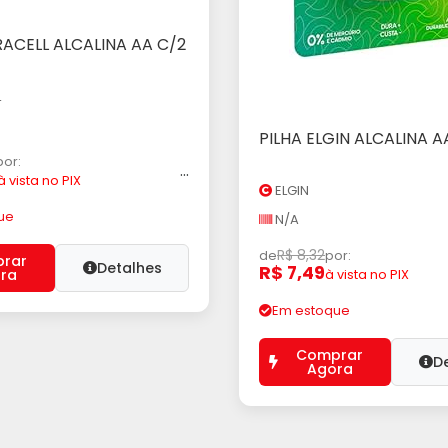
RACELL ALCALINA AA C/2
icionar ao Carrinho
L
PILHA ELGIN ALCALINA A
Adicionar ao Car
por:
...
à vista no PIX
ELGIN
ue
N/A
R$ 8,32
de
por:
rar
Detalhes
R$ 7,49
ra
à vista no PIX
Em estoque
Comprar
D
Agora