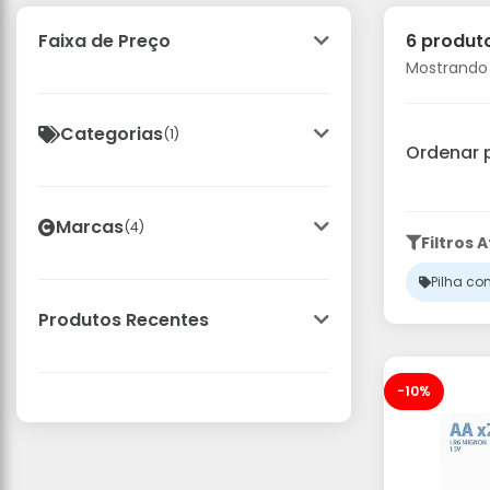
6 produt
Faixa de Preço
Mostrando 
Categorias
(1)
Ordenar 
Marcas
(4)
Filtros A
Pilha c
Produtos Recentes
-10%