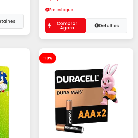
Em estoque
etalhes
Comprar
Detalhes
Agora
-10%