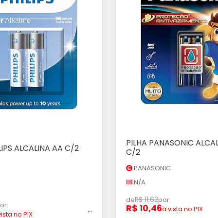
PILHA PANASONIC ALCA
Adicionar ao Car
LIPS ALCALINA AA C/2
icionar ao Carrinho
C/2
PANASONIC
N/A
R$ 11,62
de
por:
or:
R$ 10,46
...
à vista no PIX
vista no PIX