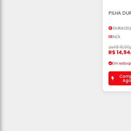
PILHA DU
Ad
DURACEL
N/A
R$ 16,60
de
R$ 14,94
Em estoq
Comp
Ago