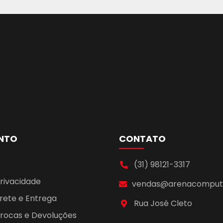
NTO
CONTATO
(31) 98121-3317
Privacidade
vendas@arenacomputa
Frete e Entrega
Rua José Cleto
 Trocas e Devoluções