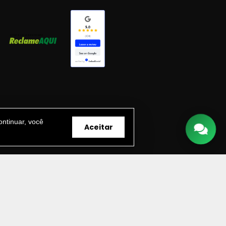
ntinuar, você
Aceitar