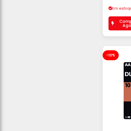
Em estoq
Comp
Ago
-10%