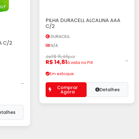
PILHA DURACELL ALCALINA AAA
Adicionar ao Carrinho
C/2
DURACELL
A C/2
rinho
N/A
R$ 16,46
de
por:
...
R$ 14,81
à vista no PIX
Em estoque
...
Comprar
Detalhes
Agora
etalhes