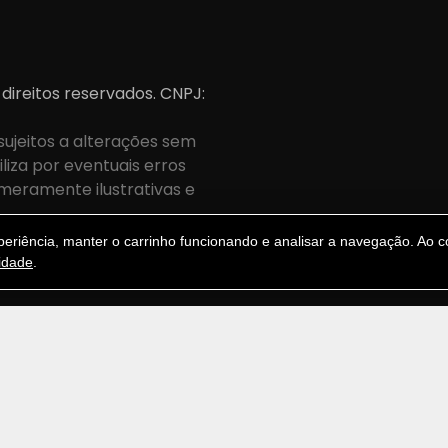
 direitos reservados. CNPJ:
sujeitos a alterações sem
iza por eventuais erros
meramente ilustrativas e
.
riência, manter o carrinho funcionando e analisar a navegação. Ao co
cidade
.