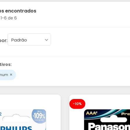
os encontrados
1-6 de 6
Padrão
por:
tivos:
×
omum
-10%