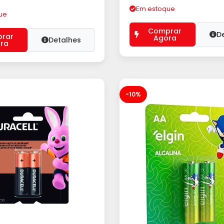
Em estoque
ue
Comprar
D
rar
Agora
Detalhes
ra
-10%