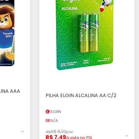
LINA AAA
rinho
PILHA ELGIN ALCALINA AA C/2
Adicionar ao Carrinho
ELGIN
N/A
...
R$ 8,32
de
por:
...
R$ 7,49
à vista no PIX