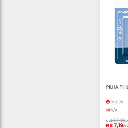
PILHA PHI
Ad
PHILIPS
N/A
R$ 7,99
de
p
R$ 7,19
à 