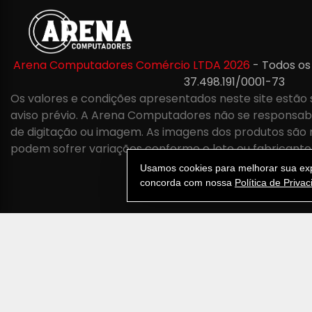
Arena Computadores Comércio LTDA 2026
- Todos os
37.498.191/0001-73
Os valores e condições apresentados neste site estão 
aviso prévio. A Arena Computadores não se responsabil
de digitação ou imagem. As imagens dos produtos são 
podem sofrer variações conforme o lote ou fabricante
Usamos cookies para melhorar sua expe
concorda com nossa
Política de Priva