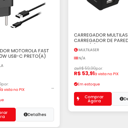
CARREGADOR MULTILAS
Adicionar ao Car
CARREGADOR DE PARED
PRETO(A)
MULTILASER
DOR MOTOROLA FAST
icionar ao Carrinho
0W USB-C PRETO(A)
N/A
LA
R$ 59,90
de
por:
R$ 53,91
à vista no PIX
0
Em estoque
por:
...
1
à vista no PIX
Comprar
D
ue
Agora
rar
Detalhes
ra