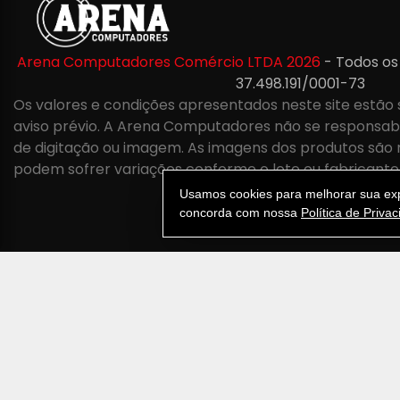
Arena Computadores Comércio LTDA 2026
- Todos os
37.498.191/0001-73
Os valores e condições apresentados neste site estão 
aviso prévio. A Arena Computadores não se responsabil
de digitação ou imagem. As imagens dos produtos são 
podem sofrer variações conforme o lote ou fabricante
Usamos cookies para melhorar sua expe
concorda com nossa
Política de Priva