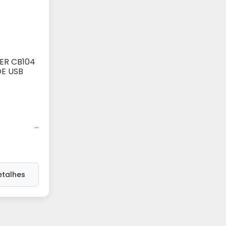
ER CB104
rinho
E USB
...
etalhes