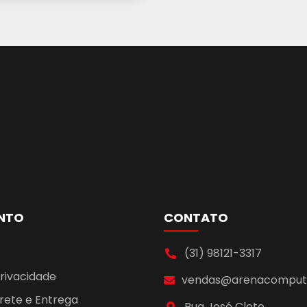
NTO
CONTATO
(31) 98121-3317
Privacidade
vendas@arenacomputa
Frete e Entrega
Rua José Cleto