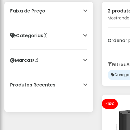
2 produt
Faixa de Preço
Mostrando 
Categorias
(1)
Ordenar 
Marcas
(2)
Filtros A
Carrega
Produtos Recentes
-10%