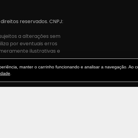
 direitos reservados. CNPJ:
sujeitos a alterações sem
iza por eventuais erros
meramente ilustrativas e
.
riência, manter o carrinho funcionando e analisar a navegação. Ao co
cidade
.