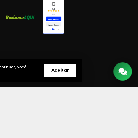
ntinuar, você
Aceitar