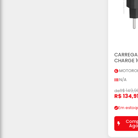
CARREGA
Ad
CHARGE 1
MOTORO
N/A
R$ 149,9
de
R$ 134,9
Em estoq
Comp
Ago