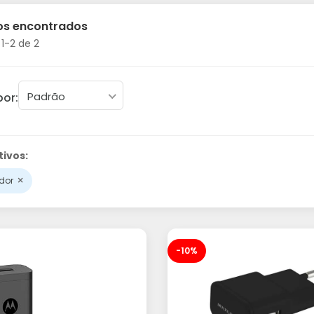
os encontrados
1-2 de 2
Padrão
por:
tivos:
×
dor
-10%