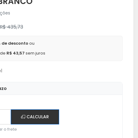
 BRANCO
ações
R$ 435,73
 de desconto
ou
x de
R$ 43,57
sem juros
l
azo
CALCULAR
r o frete