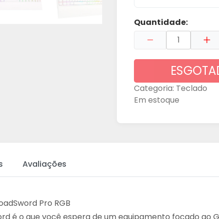
Quantidade:
ESGOTA
Categoria:
Teclado
Em estoque
s
Avaliações
oadSword Pro RGB
rd é o que você espera de um equipamento focado ao Ga