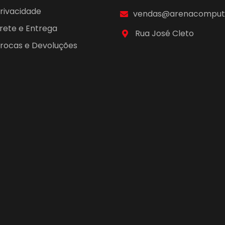
Privacidade
vendas@arenacomputa
Frete e Entrega
Rua José Cleto
 Trocas e Devoluções