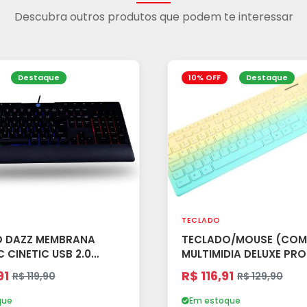
Descubra outros produtos que podem te interessar
Destaque
10% OFF
Destaque
TECLADO
O DAZZ MEMBRANA
TECLADO/MOUSE (CO
C CINETIC USB 2.0
MULTIMIDIA DELUXE PRO
A)
2.4G VERDE/AMARELO
91
R$ 116,91
R$ 119,90
R$ 129,90
que
Em estoque