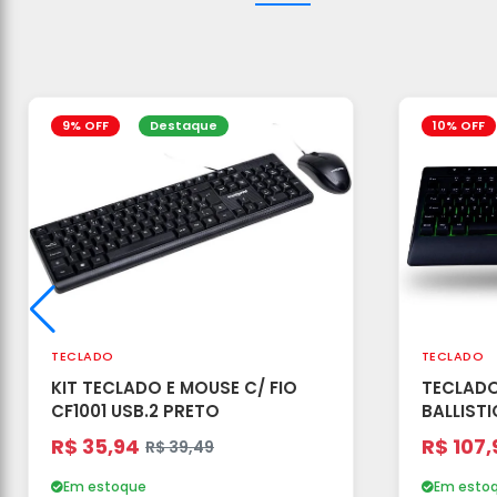
9% OFF
Destaque
10% OFF
TECLADO
TECLADO
KIT TECLADO E MOUSE C/ FIO
TECLAD
CF1001 USB.2 PRETO
BALLISTI
PRETO (
R$ 35,94
R$ 107,
R$ 39,49
Em estoque
Em esto