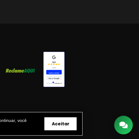
ntinuar, você
Aceitar