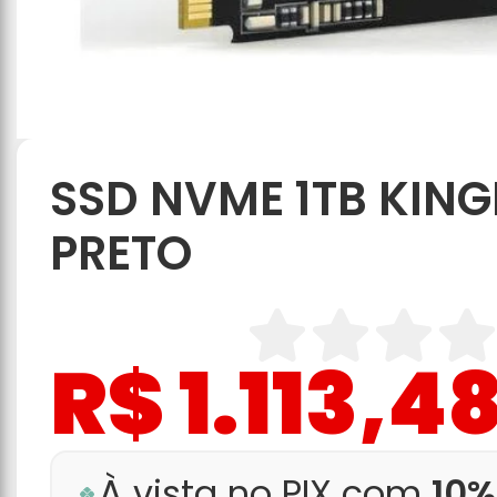
SSD NVME 1TB KING
PRETO
R$ 1.113,4
À vista no PIX com
10%