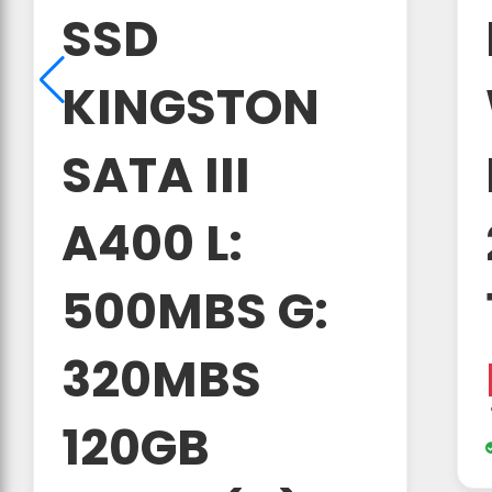
SSD
KINGSTON
SATA III
A400 L:
500MBS G:
320MBS
120GB