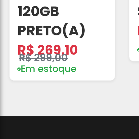
120GB
PRETO(A)
R$ 269,10
R$ 299,00
Em estoque