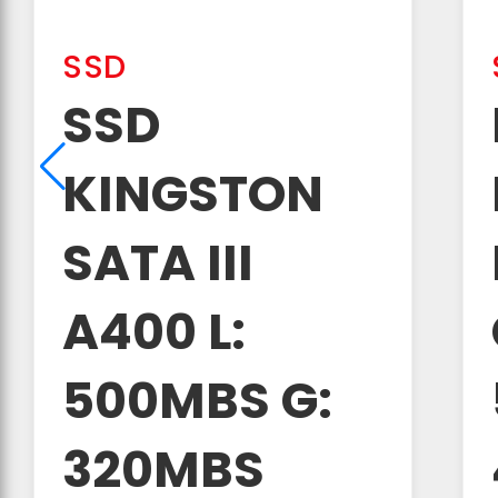
SSD
SSD
KINGSTON
SATA III
A400 L:
500MBS G:
320MBS