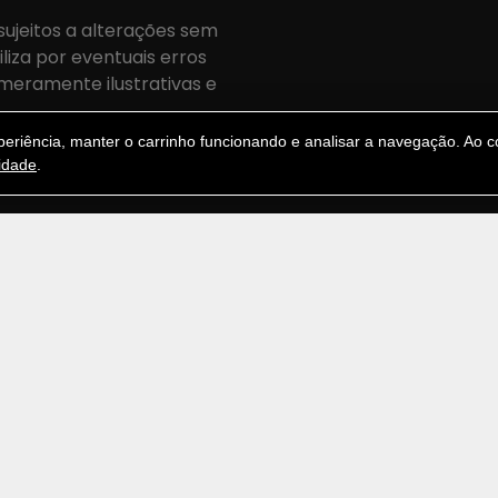
sujeitos a alterações sem
iza por eventuais erros
meramente ilustrativas e
.
riência, manter o carrinho funcionando e analisar a navegação. Ao co
cidade
.