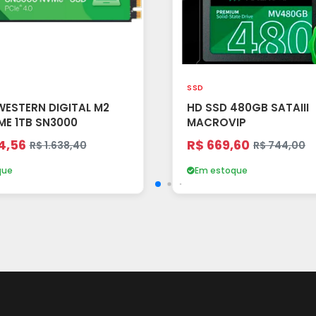
SSD
WESTERN DIGITAL M2
HD SSD 480GB SATAIII
ME 1TB SN3000
MACROVIP
4,56
R$ 669,60
R$ 1.638,40
R$ 744,00
que
Em estoque