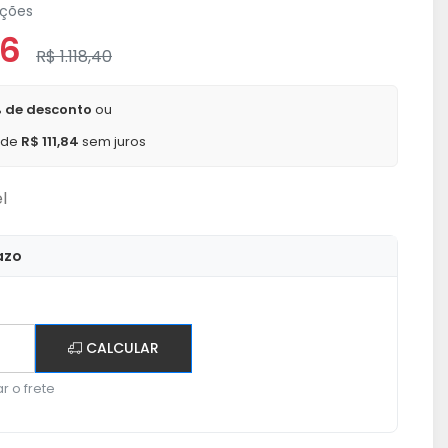
ações
56
R$ 1.118,40
 de desconto
ou
x de
R$ 111,84
sem juros
l
azo
CALCULAR
r o frete