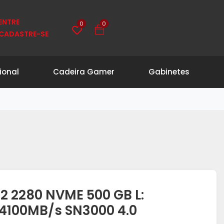
ENTRE
0
0
CADASTRE-SE
ional
Cadeira Gamer
Gabinetes
 2280 NVME 500 GB L:
4100MB/s SN3000 4.0