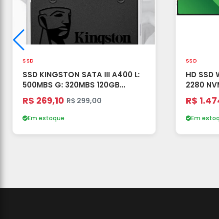
SSD
SSD
SSD KINGSTON SATA III A400 L:
HD SSD 
500MBS G: 320MBS 120GB
2280 NV
PRETO(A)
R$ 269,10
R$ 1.47
R$ 299,00
Em estoque
Em esto