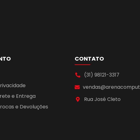
NTO
CONTATO
(31) 98121-3317
Privacidade
vendas@arenacomputa
Frete e Entrega
Rua José Cleto
 Trocas e Devoluções