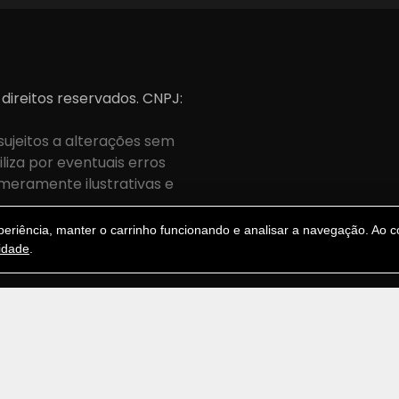
 direitos reservados. CNPJ:
sujeitos a alterações sem
iza por eventuais erros
meramente ilustrativas e
.
riência, manter o carrinho funcionando e analisar a navegação. Ao co
cidade
.