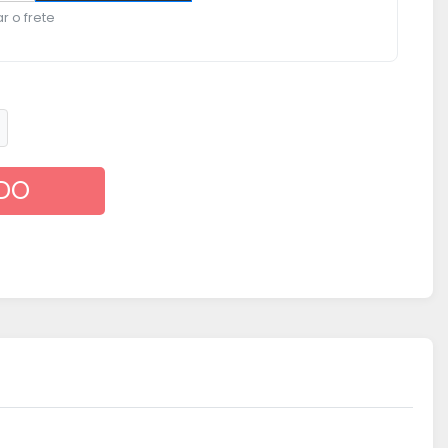
r o frete
DO