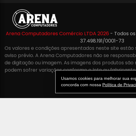
Arena Computadores Comércio LTDA 2026
- Todos os
37.498.191/0001-73
Os valores e condições apresentados neste site estão 
aviso prévio. A Arena Computadores não se responsabil
de digitação ou imagem. As imagens dos produtos são 
podem sofrer variações conforme o lote ou fabricante
Usamos cookies para melhorar sua expe
concorda com nossa
Política de Priva