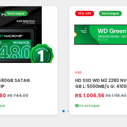
Destaque
10% OFF
Destaque
SSD
480GB SATAIII
HD SSD WD M2 2280 NV
IP
GB L: 5000MB/s G: 4100MB/s
SN3000 4.0
,60
R$ 1.006,56
R$ 744,00
R$ 1.118,40
que
Em estoque