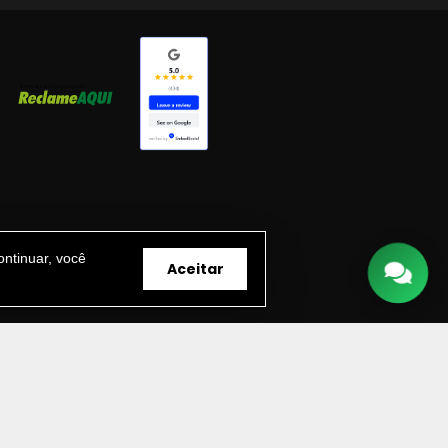
ntinuar, você
Aceitar