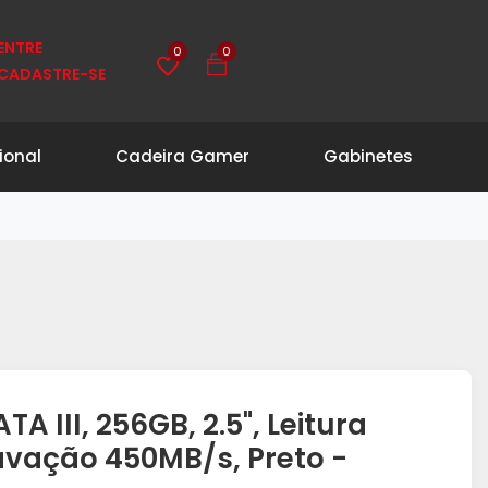
0
0
ENTRE
CADASTRE-SE
ional
Cadeira Gamer
Gabinetes
TA III, 256GB, 2.5", Leitura
vação 450MB/s, Preto -