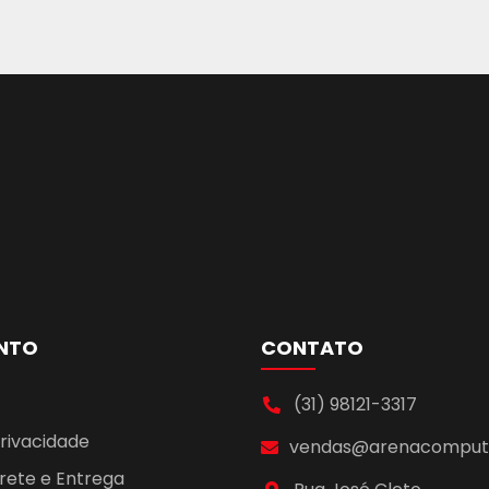
NTO
CONTATO
(31) 98121-3317
Privacidade
vendas@arenacomputa
Frete e Entrega