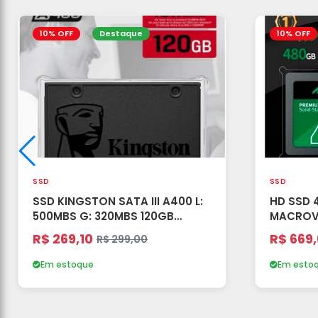
10% OFF
Destaque
10% OFF
SSD
SSD
SSD KINGSTON SATA III A400 L:
HD SSD 
500MBS G: 320MBS 120GB
MACROV
PRETO(A)
R$ 269,10
R$ 669
R$ 299,00
Em estoque
Em esto