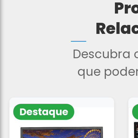
Pr
Rela
Descubra o
que podem
Destaque