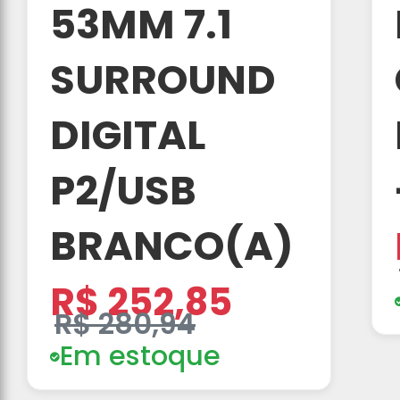
53MM 7.1
SURROUND
DIGITAL
P2/USB
BRANCO(A)
R$ 252,85
R$ 280,94
Em estoque