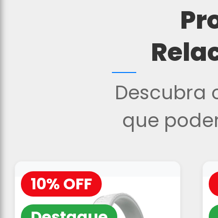
Pr
Rela
Descubra o
que podem
10% OFF
Destaque