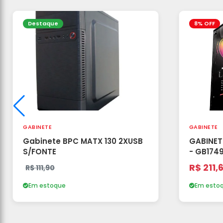
Destaque
8% OFF
GABINETE
GABINETE
Gabinete BPC MATX 130 2XUSB
GABINET
S/FONTE
- GB174
R$ 211,
R$ 111,90
Em estoque
Em esto