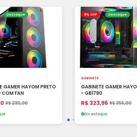
Destaque
9% OFF
Destaque
GABINETE
E GAMER HAYOM PRETO
GABINETE GAMER HAY
9 COM FAN
- GB1790
60
R$ 323,96
R$ 230,00
R$ 356,00
que
Em estoque