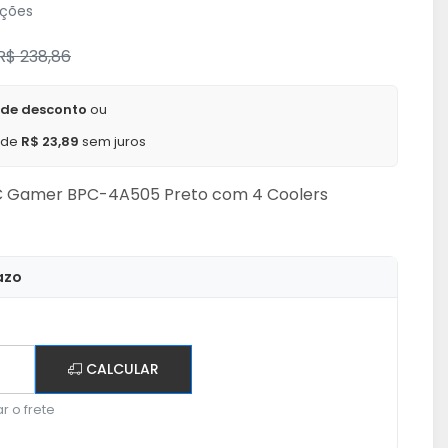
ações
R$ 238,86
 de desconto
ou
x de
R$ 23,89
sem juros
PC Gamer BPC-4A505 Preto com 4 Coolers
azo
CALCULAR
r o frete