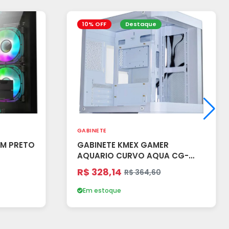
10% OFF
Destaque
GABINETE
OM PRETO
GABINETE KMEX GAMER
AQUARIO CURVO AQUA CG-
W1AG MATX - RGB BRANCO(A)
R$ 328,14
R$ 364,60
Em estoque