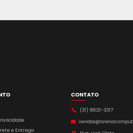
NTO
CONTATO
(31) 98121-3317
Privacidade
vendas@arenacomputa
Frete e Entrega