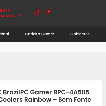
0
0
ENTRE
CADASTRE-SE
ional
Cadeira Gamer
Gabinetes
X BrazilPC Gamer BPC-4A505
Coolers Rainbow – Sem Fonte