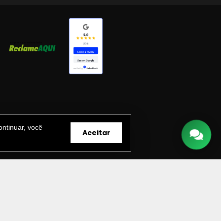
ntinuar, você
Aceitar