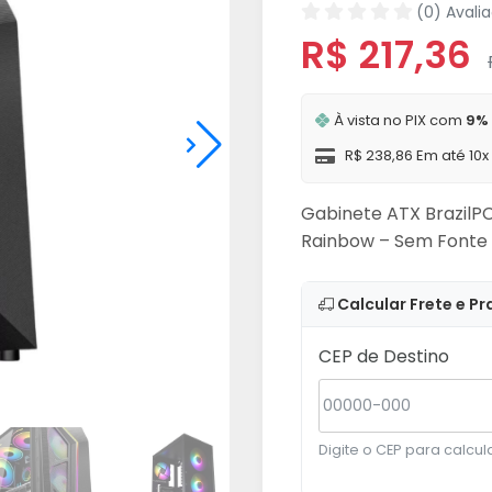
(0) Avali
R$ 217,36
À vista no PIX com
9%
R$ 238,86 Em até 10
Gabinete ATX Brazil
Rainbow – Sem Fonte
Calcular Frete e Pr
CEP de Destino
Digite o CEP para calcula