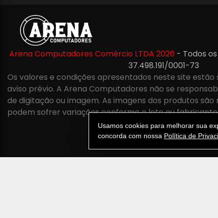
Arena Computadores Comércio LTDA 2026
- Todos os
37.498.191/0001-73
Os valores e condições apresentados neste site estão 
aviso prévio. A Arena Computadores não se responsabil
de digitação ou imagem. As imagens dos produtos são 
podem sofrer variações conforme o lote ou fabricante
Usamos cookies para melhorar sua expe
concorda com nossa
Política de Priva