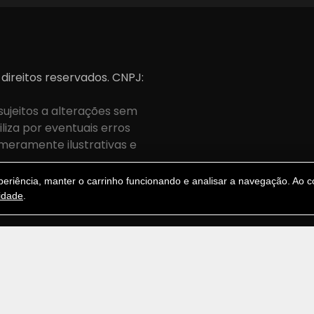
 direitos reservados. CNPJ:
sujeitos a alterações sem
iza por eventuais erros
meramente ilustrativas e
.
riência, manter o carrinho funcionando e analisar a navegação. Ao co
cidade
.