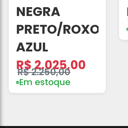
NEGRA
PRETO/ROXO/
AZUL
R$ 2.025,00
R$ 2.250,00
Em estoque