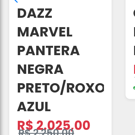
DAZZ
MARVEL
PANTERA
NEGRA
PRETO/ROXO/
AZUL
R$ 2.025,00
R$ 2.250,00