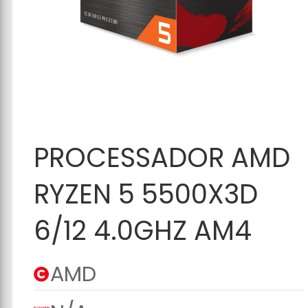
Adicionar ao
PROCESSADOR AMD
Carrinho
RYZEN 5 5500X3D
6/12 4.0GHZ AM4
AMD