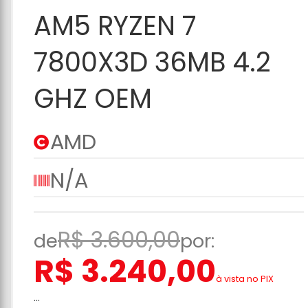
Carrinho
AM5 RYZEN 7
7800X3D 36MB 4.2
GHZ OEM
AMD
N/A
R$ 3.600,00
de
por:
R$ 3.240,00
à vista no PIX
...