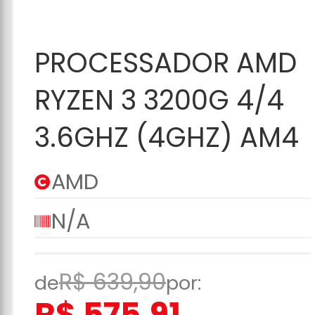
Adicionar ao
PROCESSADOR AMD
Carrinho
RYZEN 3 3200G 4/4
3.6GHZ (4GHZ) AM4
AMD
N/A
R$ 639,90
de
por:
R$ 575,91