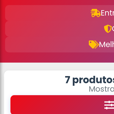
Ent
Mel
7 produto
Mostra