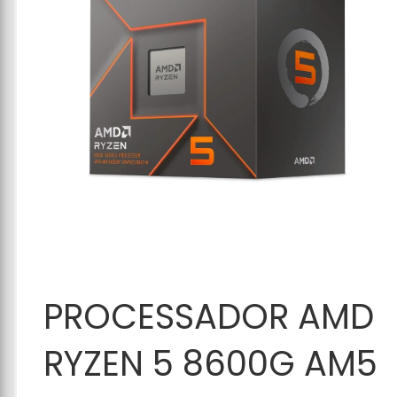
Adicionar ao
PROCESSADOR AMD
Carrinho
RYZEN 5 8600G AM5