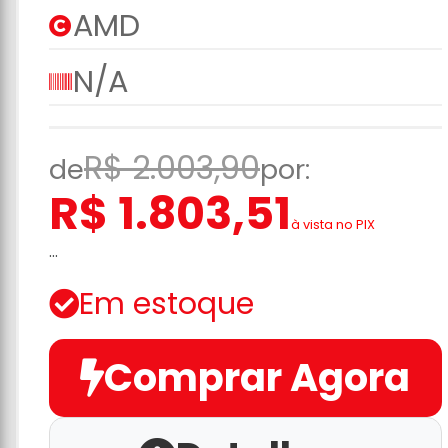
AMD
N/A
R$ 2.003,90
de
por:
R$ 1.803,51
à vista no PIX
...
Em estoque
Comprar Agora