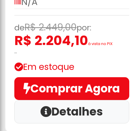
N/A
R$ 2.449,00
de
por:
R$ 2.204,10
à vista no PIX
...
Em estoque
Comprar Agora
Detalhes