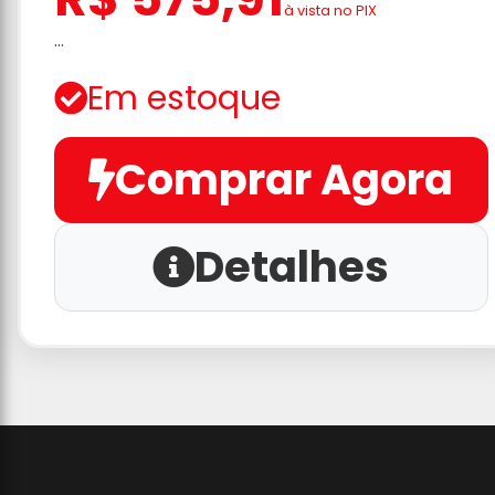
à vista no PIX
...
Em estoque
Comprar Agora
Detalhes