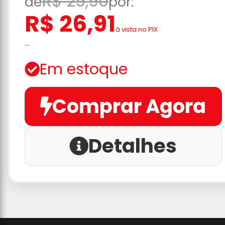
R$ 29,90
de
por:
R$ 26,91
à vista no PIX
...
Em estoque
Comprar Agora
Detalhes