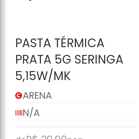
Adicionar ao
PASTA TÉRMICA
Carrinho
PRATA 5G SERINGA
5,15W/MK
ARENA
N/A