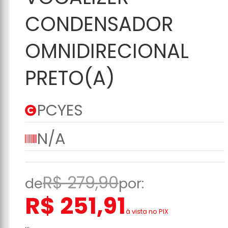
CONDENSADOR
OMNIDIRECIONAL
PRETO(A)
PCYES
N/A
R$ 279,90
de
por:
R$ 251,91
à vista no PIX
...