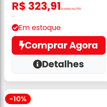
R$ 323,91
à vista no PIX
...
Em estoque
Comprar Agora
Detalhes
-10%