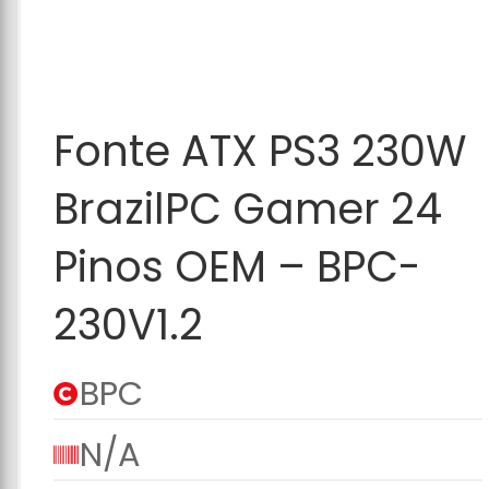
Adicionar ao
Fonte ATX PS3 230W
Carrinho
BrazilPC Gamer 24
Pinos OEM – BPC-
230V1.2
BPC
N/A