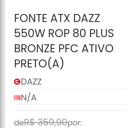
Adicionar ao
FONTE ATX DAZZ
Carrinho
550W ROP 80 PLUS
BRONZE PFC ATIVO
PRETO(A)
DAZZ
N/A
R$ 359,90
de
por: