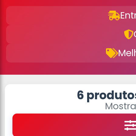
Ent
Mel
6 produto
Mostra