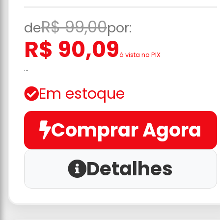
R$ 99,00
de
por:
R$ 90,09
à vista no PIX
...
Em estoque
Comprar Agora
Detalhes