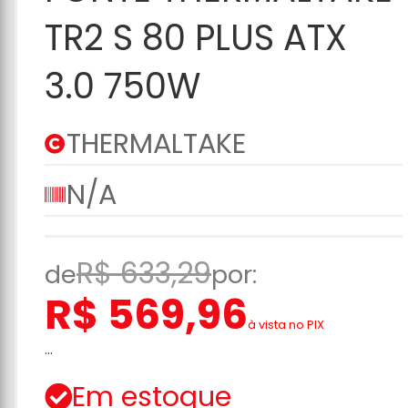
Carrinho
TR2 S 80 PLUS ATX
3.0 750W
THERMALTAKE
N/A
R$ 633,29
de
por:
R$ 569,96
à vista no PIX
...
Em estoque