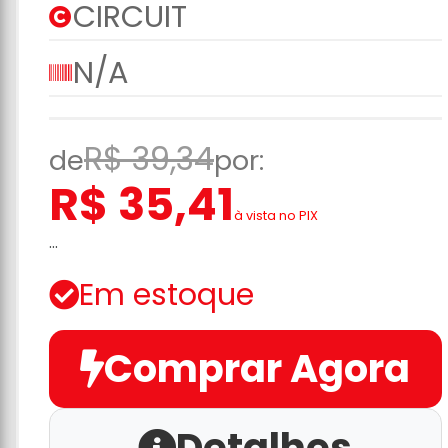
CIRCUIT
N/A
R$ 39,34
de
por:
R$ 35,41
à vista no PIX
...
Em estoque
Comprar Agora
Detalhes