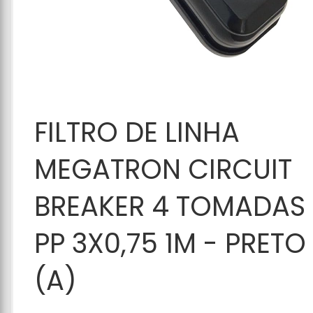
Adicionar ao
FILTRO DE LINHA
Carrinho
MEGATRON CIRCUIT
BREAKER 4 TOMADAS
PP 3X0,75 1M - PRETO
(A)