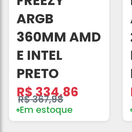
FREEZY
ARGB
360MM AMD
E INTEL
PRETO
R$ 334,86
R$ 367,98
Em estoque