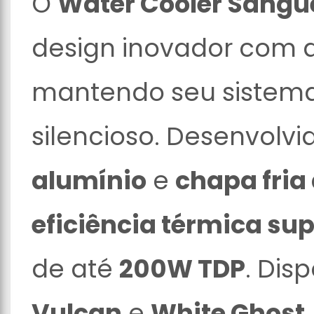
O
Water Cooler Sangue
design inovador com 
mantendo seu sistema
silencioso. Desenvolv
alumínio
e
chapa fria
eficiência térmica sup
de até
200W TDP
. Dis
Vulcan
e
White Ghost