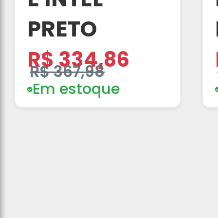
PRETO
R$ 334,86
R$ 367,98
Em estoque