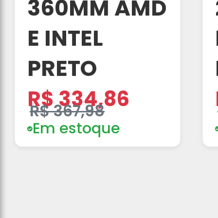
360MM AMD
E INTEL
PRETO
R$ 334,86
R$ 367,98
Em estoque