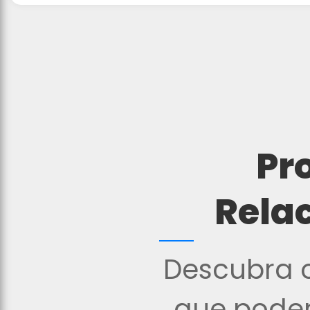
Pr
Rela
Descubra o
que podem