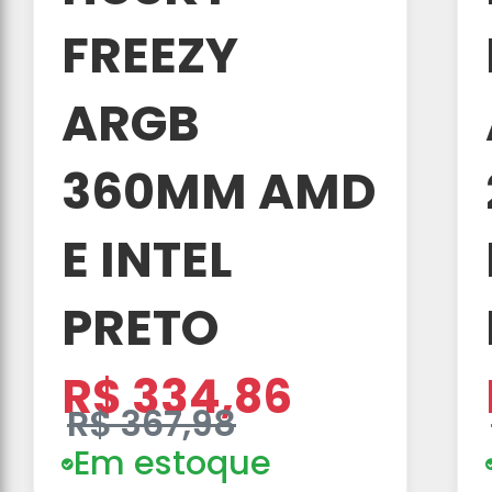
FREEZY
ARGB
360MM AMD
E INTEL
PRETO
R$ 334,86
R$ 367,98
Em estoque