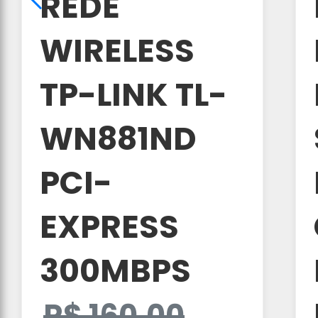
REDE
WIRELESS
TP-LINK TL-
WN881ND
PCI-
EXPRESS
300MBPS
R$ 160,00