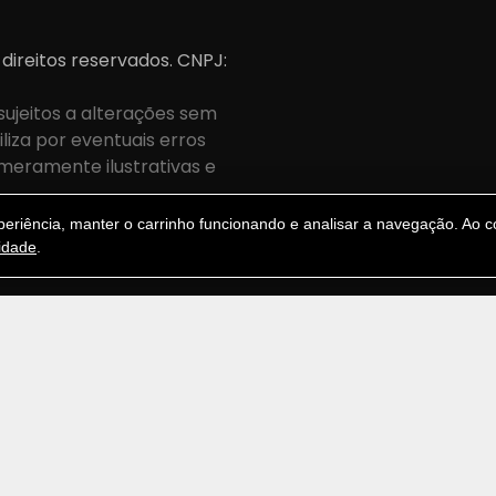
 direitos reservados. CNPJ:
sujeitos a alterações sem
iza por eventuais erros
meramente ilustrativas e
.
riência, manter o carrinho funcionando e analisar a navegação. Ao co
cidade
.