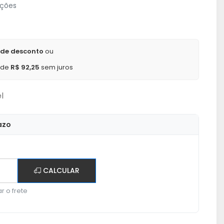
ações
 de desconto
ou
x de
R$ 92,25
sem juros
l
azo
CALCULAR
r o frete