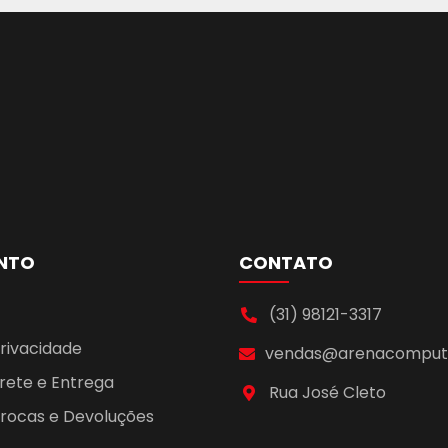
NTO
CONTATO
(31) 98121-3317
Privacidade
vendas@arenacomputa
Frete e Entrega
Rua José Cleto
 Trocas e Devoluções