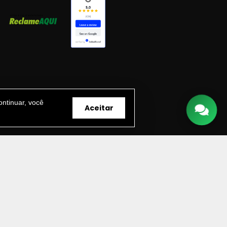
ntinuar, você
Aceitar