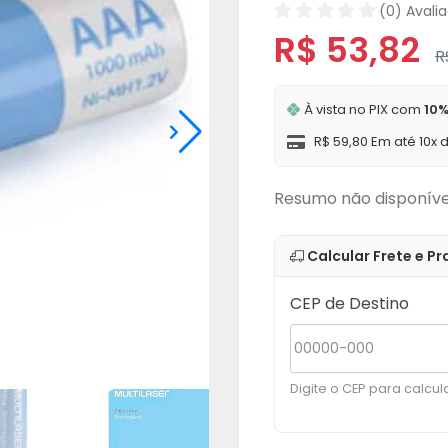
(0) Avali
R$ 53,82
R
À vista no PIX com
10%
R$ 59,80 Em até 10x 
Resumo não disponíve
Calcular Frete e Pr
CEP de Destino
Digite o CEP para calcula