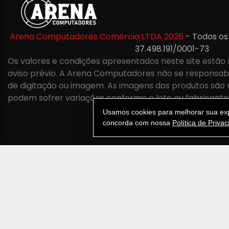
Arena Computadores Comércio LTDA 2026
- Todos os
37.498.191/0001-73
Os valores e condições apresentados neste site estão 
aviso prévio. A Arena Computadores não se responsabil
de digitação ou imagem. As imagens dos produtos são 
podem sofrer variações conforme o lote ou fabricante
Usamos cookies para melhorar sua expe
concorda com nossa
Política de Priva