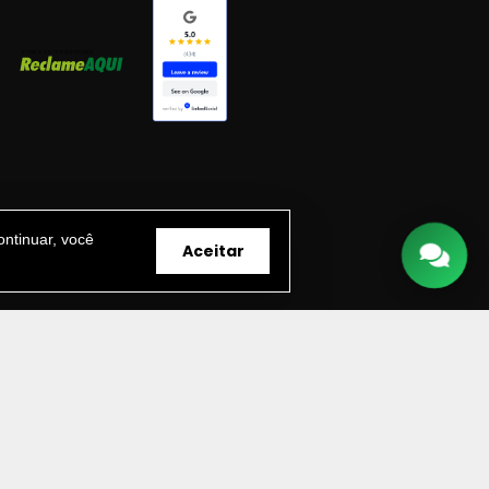
ntinuar, você
Aceitar