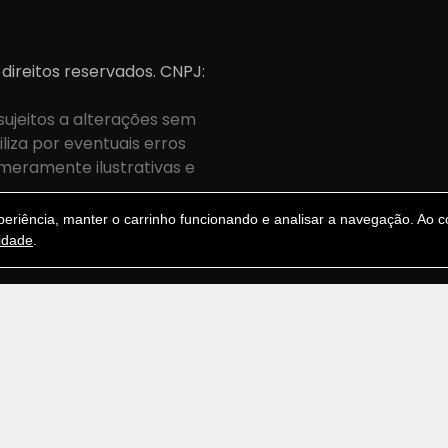
 direitos reservados. CNPJ:
sujeitos a alterações sem
iza por eventuais erros
meramente ilustrativas e
.
riência, manter o carrinho funcionando e analisar a navegação. Ao co
cidade
.