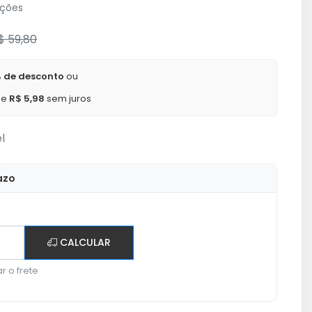
ações
$ 59,80
 de desconto
ou
de
R$ 5,98
sem juros
l
azo
CALCULAR
r o frete