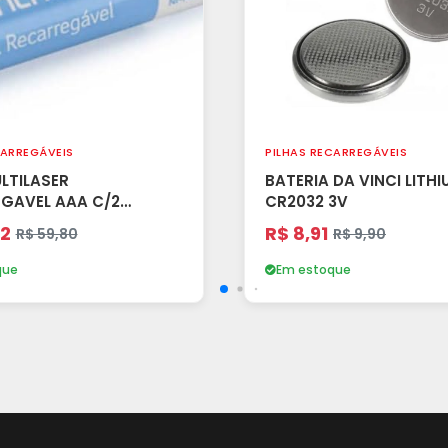
CARREGÁVEIS
PILHAS RECARREGÁVEIS
LTILASER
BATERIA DA VINCI LITHI
GAVEL AAA C/2
CR2032 3V
E
82
R$ 8,91
R$ 59,80
R$ 9,90
que
Em estoque