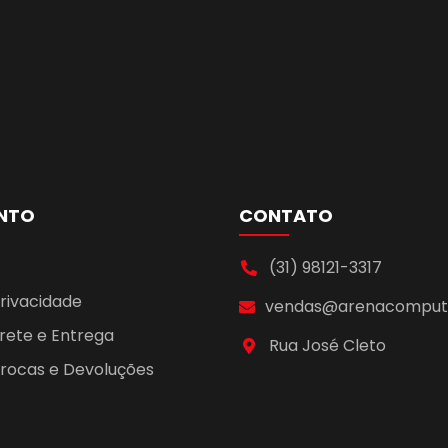
NTO
CONTATO
(31) 98121-3317
Privacidade
vendas@arenacomputa
Frete e Entrega
Rua José Cleto
 Trocas e Devoluções