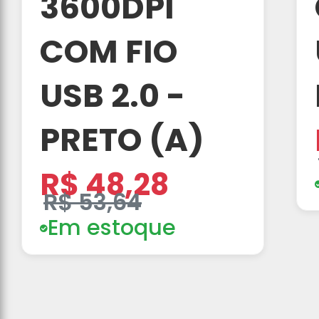
3600DPI
COM FIO
USB 2.0 -
PRETO (A)
R$ 48,28
R$ 53,64
Em estoque