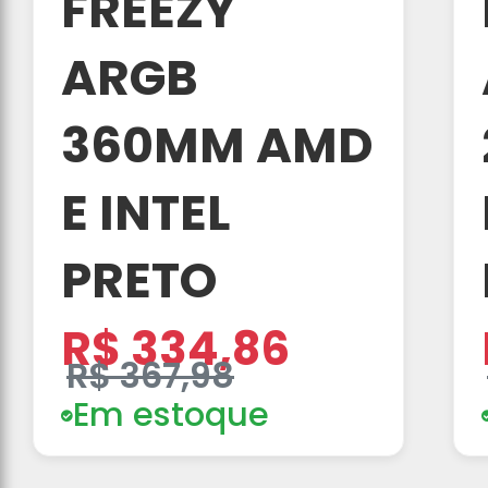
FREEZY
ARGB
360MM AMD
E INTEL
PRETO
R$ 334,86
R$ 367,98
Em estoque