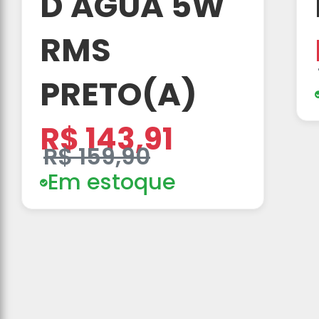
D'AGUA 5W
RMS
PRETO(A)
R$ 143,91
R$ 159,90
Em estoque