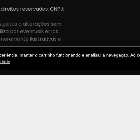
 direitos reservados. CNPJ:
sujeitos a alterações sem
iza por eventuais erros
meramente ilustrativas e
.
riência, manter o carrinho funcionando e analisar a navegação. Ao co
cidade
.