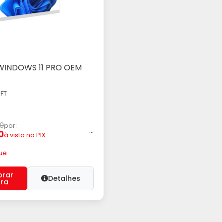
WINDOWS 11 PRO OEM
icionar ao Carrinho
FT
00
por:
...
0
à vista no PIX
ue
rar
Detalhes
ra