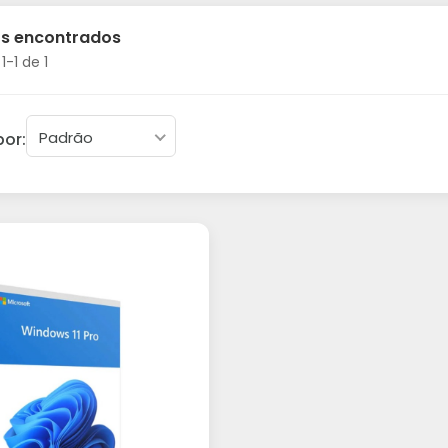
os encontrados
-1 de 1
Padrão
por: