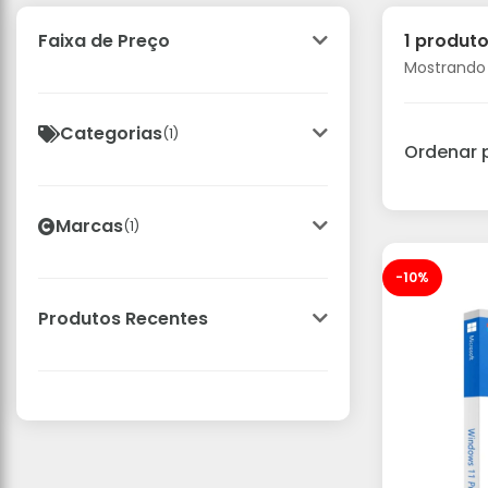
1 produt
Faixa de Preço
Mostrando 1
Categorias
(1)
Ordenar 
Marcas
(1)
-10%
Produtos Recentes