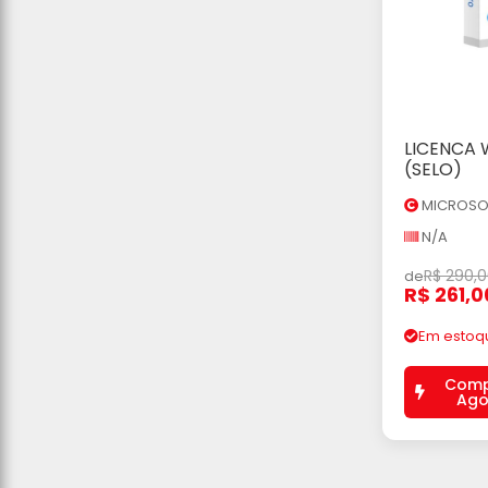
LICENCA 
Ad
(SELO)
MICROSO
N/A
R$ 290,
de
R$ 261,0
Em estoq
Comp
Ago