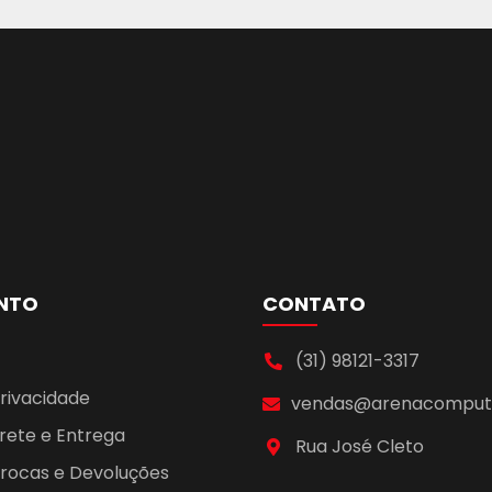
NTO
CONTATO
(31) 98121-3317
Privacidade
vendas@arenacomputa
Frete e Entrega
Rua José Cleto
 Trocas e Devoluções