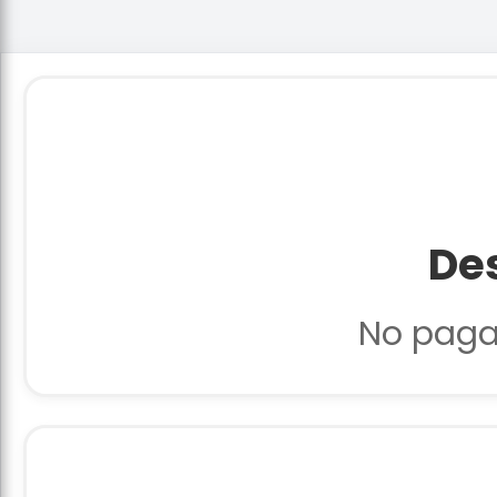
De
No paga