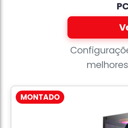
P
V
Configuraçõ
melhore
MONTADO